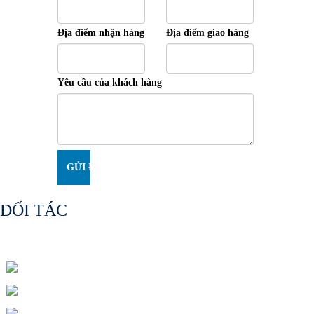
Địa điểm nhận hàng
Địa điểm giao hàng
Yêu cầu của khách hàng
GỬI ĐI
ĐỐI TÁC
Số 46 Đường C18, Phường Bảy Hiền, TP. HCM
Phone : +84 28 2223 3833
CP : +84 909 808 353 (Mr Storky Thuận)