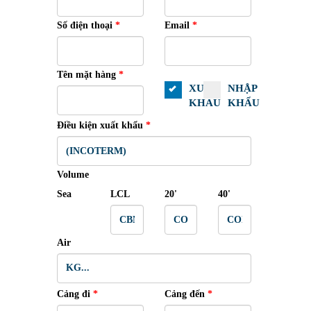
Số điện thoại
*
Email
*
Tên mặt hàng
*
XUẤT
NHẬP
KHẨU
KHẨU
Điều kiện xuất khẩu
*
Volume
Sea
LCL
20'
40'
Air
Cảng đi
*
Cảng đến
*