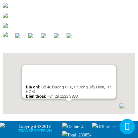
Phone : +84 28 2223 3833
CP : +84 909 808 353 (Mr Storky Thuận)
Email : info@transportervn.com/jolie_oanh@transportervn.com
Địa chỉ:
Số 46 Đường C18, Phường Bảy Hiền, TP.
HCM
Điện thoại:
+84 28 2223 3833
Copyright © 2018
Online :4
Offline : 0
TRANSPORTER.VN
Total :233854