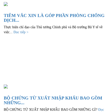
TIÊM VẮC XIN LÀ GÓP PHẦN PHÒNG CHỐNG
DỊCH...
Thực hiện chỉ đạo của Thủ tướng Chính phủ và Bộ trưởng Bộ Y tế về
việc...
Đọc tiếp >
BỘ CHỨNG TỪ XUẤT NHẬP KHẨU BAO GỒM
NHỮNG...
BỘ CHỨNG TỪ XUẤT NHẬP KHẨU BAO GỒM NHỮNG GÌ?
Đọc