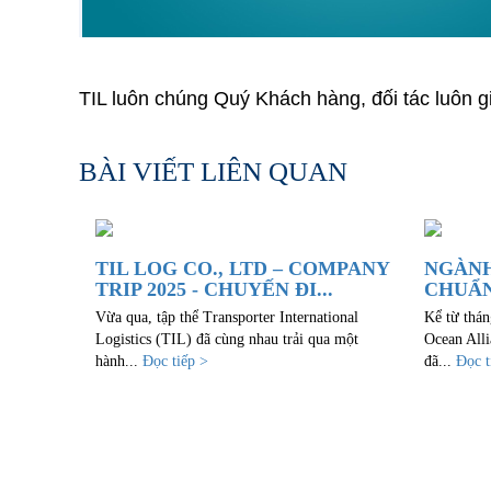
TIL luôn chúng Quý Khách hàng, đối tác luôn g
BÀI VIẾT LIÊN QUAN
TIL LOG CO., LTD – COMPANY
NGÀNH
TRIP 2025 - CHUYẾN ĐI...
CHUẨN
Vừa qua, tập thể Transporter International
Kể từ thán
Logistics (TIL) đã cùng nhau trải qua một
Ocean Alli
hành...
Đọc tiếp >
đã...
Đọc t