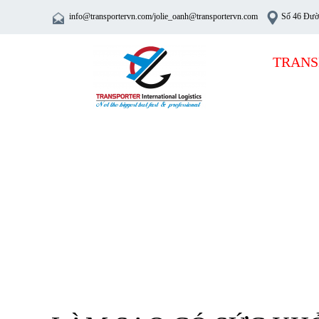
info@transportervn.com/jolie_oanh@transportervn.com
Số 46 Đườ
TRANS
TRANG
CHỦ
TIN TỨC