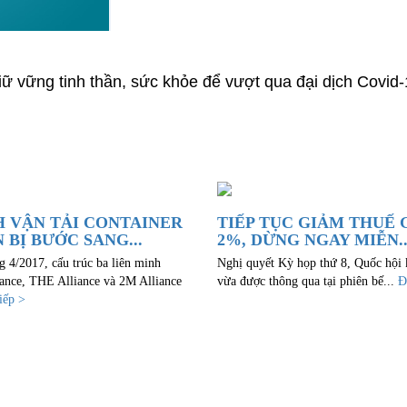
iữ vững tinh thần, sức khỏe để vượt qua đại dịch Covid-
 VẬN TẢI CONTAINER
TIẾP TỤC GIẢM THUẾ 
 BỊ BƯỚC SANG...
2%, DỪNG NGAY MIỄN..
g 4/2017, cấu trúc ba liên minh
Nghị quyết Kỳ họp thứ 8, Quốc hội
ance, THE Alliance và 2M Alliance
vừa được thông qua tại phiên bế...
Đ
iếp >