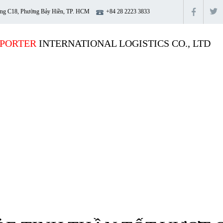
ng C18, Phường Bảy Hiền, TP. HCM
+84 28 2223 3833
PORTER
INTERNATIONAL LOGISTICS CO., LTD
GIỚI THIỆU
DỊCH VỤ
CÔNG CỤ
BOOKING
T