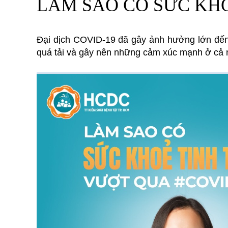
LÀM SAO CÓ SỨC KHỎ
Đại dịch COVID-19 đã gây ảnh hưởng lớn đến 
quá tải và gây nên những cảm xúc mạnh ở cả n